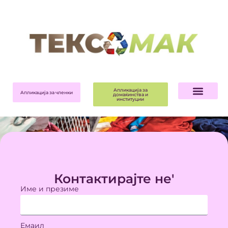
Апликација за
Апликација за членки
домаќинства и
институции
Контактирајте не'
Име и презиме
Емаил