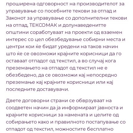
проширена одговорност на производителот за
управување со посебните текови за отпад и
Законот за управување со дополнителни текови
на отпад, ТЕКСОМАК и долунаведенитте
општини соработуваат на проекти од взаемен
интерес со цел обезбедување собирни места и
центри кои ќе бидат уредени на таков начин
што ќе се овозможи крајните корисници да го
оставаат отпадот од текстил, a во случај кога
преземањето на отпадот од текстил не е
обезбедено, да се овозможи кај непосредно
преземање кај крајните корисници или кај
последните доставувачи.
Двете договорни страни се обврзуваат на
соодветен начин да ја информираат јавноста и
крајните корисници за намената и целите од
собирањето како и правилното постапување со
отпадот од текстил, можностите бесплатно