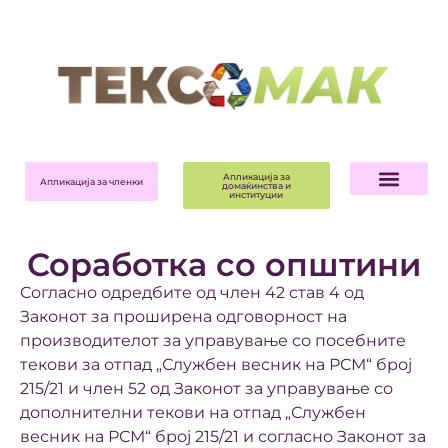
Апликација за
Апликација за членки
домаќинства и
институции
Соработка со општини
Согласно одредбите од член 42 став 4 од
Законот за проширена одговорност на
производителот за управување со посебните
текови за отпад „Службен весник на РСМ“ број
215/21 и член 52 од Законот за управување со
дополнителни текови на отпад „Службен
весник на РСМ“ број 215/21 и согласно Законот за