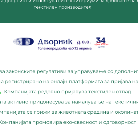
Дворник ДООЕЛ Скопје
та Дворник ги исполнува сите критериуми за добивање на
текстилен производител
ва законските регулативи за управување со дополни
а регистрирано на онлајн платформата за пријава на
Компанијата редовно пријавува текстилен отпад
та активно придонесува за намалување на текстилн
мпанијата се грижи за животната средина и околина
Компанијата промовира еко-свесност и одговорност