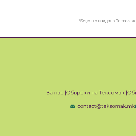
*Беџот го изадава Тексома
За нас |
Обврски на Тексомак |
Об
contact@teksomak.mk