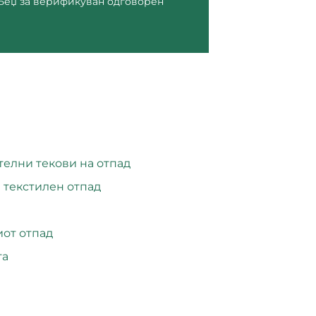
 Беџ за верификуван одговорен
телни текови на отпад
 текстилен отпад
иот отпад
та