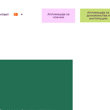
Апликација за
нтакт
Апликација за
домаќинства и
членки
институции