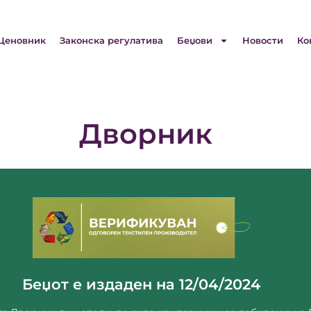
Ценовник
Законска регулатива
Беџови
Новости
Ко
Дворник
За компанијата ->
dvornik.katerina@dvornik.com.mk
8ми Март бр.2 Скопје
Беџот е издаден на 12/04/2024