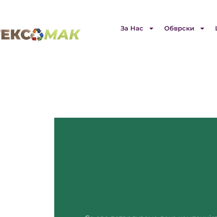
За Нас
Обврски