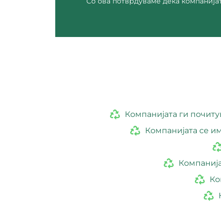
Со ова потврдуваме дека компанија
Компанијата ги почиту
Компанијата се им
Компанија
Ко