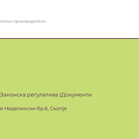
стилни производители
Законска регулатива |
Документи
ле Неделкоски бр.6, Скопје