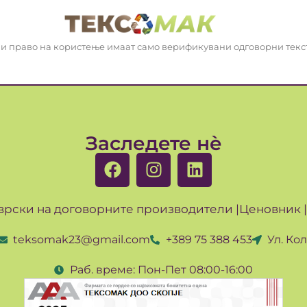
к и право на користење имаат само верификувани одговорни тек
Заследете нè
врски на договорните производители |
Ценовник |
teksomak23@gmail.com
+389 75 388 453
Ул. Ко
Раб. време: Пон-Пет 08:00-16:00