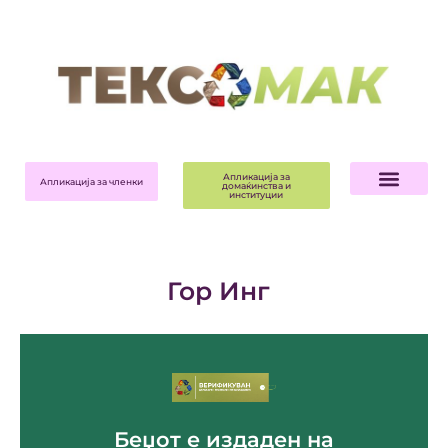
Апликација за
Апликација за членки
домаќинства и
институции
Гор Инг
За компанијата ->
Беџот е издаден на