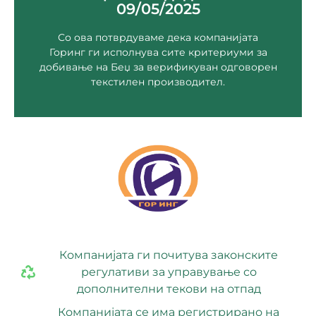
09/05/2025
goringbitola@gmail.com
Р. Македонија
Со ова потврдуваме дека компанијата
11-та Македонска Девизија, Битола 7000,
Горинг ги исполнува сите критериуми за
добивање на Беџ за верификуван одговорен
Гор Инг Битола
текстилен производител.
Компанијата ги почитува законските
регулативи за управување со
дополнителни текови на отпад
Компанијата се има регистрирано на