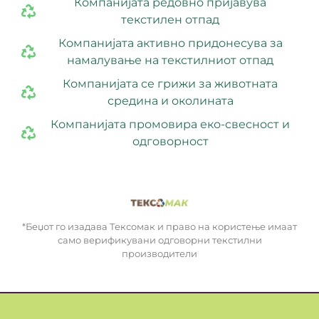
Компанијата редовно пријавува
текстилен отпад
Компанијата активно придонесува за
намалување на текстилниот отпад
Компанијата се грижи за животната
средина и околината
Компанијата промовира еко-свесност и
одговорност
*Беџот го изадава Тексомак и право на користење имаат
само верификувани одговорни текстилни
производители