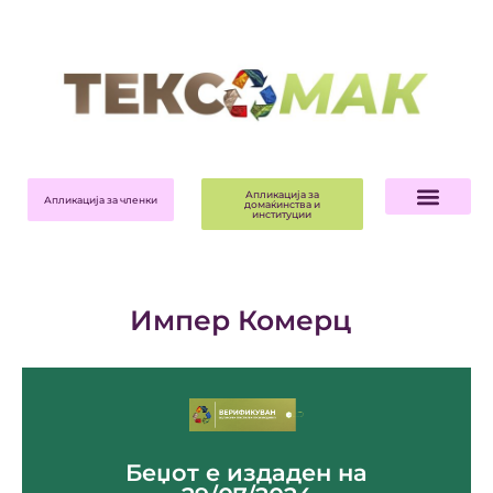
Апликација за
Апликација за членки
домаќинства и
институции
Импер Комерц
За компанијата ->
Беџот е издаден на