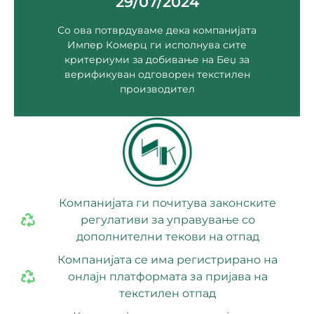
29/07/2024
imperkomerc@t.mk
1000 Скопје
Со ова потврдуваме дека компанијата
Бул. Трета македонска бригада бр. 10,
Импер Комерц ги исполнува сите
критериуми за добивање на Беџ за
Скопје
верификуван одговорен текстилен
Импер Комерц ДООЕЛ
производител
Компанијата ги почитува законските
регулативи за управување со
дополнителни текови на отпад
Компанијата се има регистрирано на
онлајн платформата за пријава на
текстилен отпад