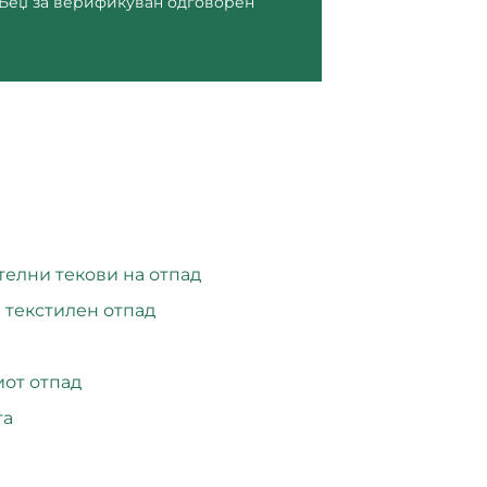
 Беџ за верификуван одговорен
телни текови на отпад
 текстилен отпад
иот отпад
та