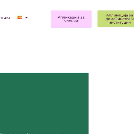
Апликација за
нтакт
Апликација за
домаќинства и
членки
институции