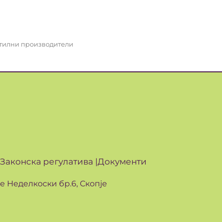
стилни производители
Законска регулатива |
Документи
ле Неделкоски бр.6, Скопје