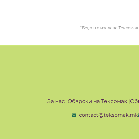
*Беџот го изадава Тексома
За нас |
Обврски на Тексомак |
Об
contact@teksomak.mk