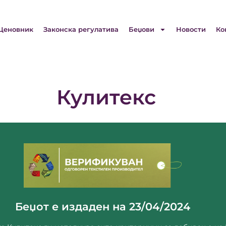
Ценовник
Законска регулатива
Беџови
Новости
Ко
Кулитекс
За компанијата ->
valentina_kuli@t.mk
Александар Македонски бр.158 Прилеп
Беџот е издаден на 23/04/2024