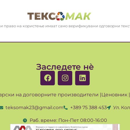
к и право на користење имаат само верификувани одговорни тек
Заследете нè
врски на договорните производители |
Ценовник |
teksomak23@gmail.com
+389 75 388 453
Ул. Ко
Раб. време: Пон-Пет 08:00-16:00