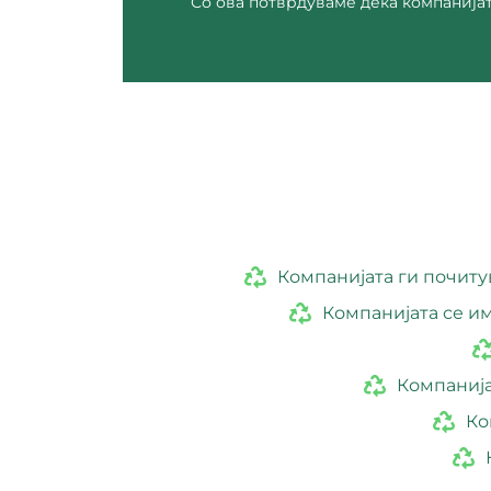
Со ова потврдуваме дека компанија
Компанијата ги почиту
Компанијата се им
Компанија
Ко