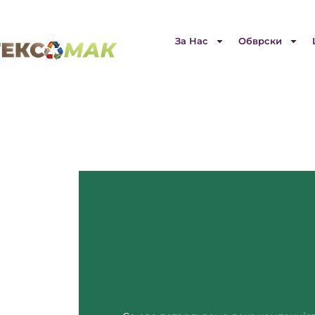
За Нас
Обврски