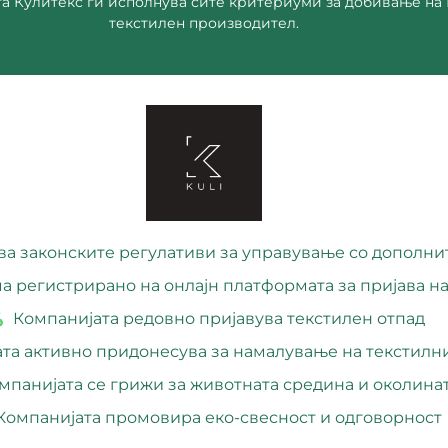
Кулитекс ДООЕЛ Прилеп
та Кулитекс ги исполнува сите критериуми за добивање на
текстилен производител.
ва законските регулативи за управување со дополни
а регистрирано на онлајн платформата за пријава на
Компанијата редовно пријавува текстилен отпад
та активно придонесува за намалување на текстилн
мпанијата се грижи за животната средина и околина
Компанијата промовира еко-свесност и одговорност