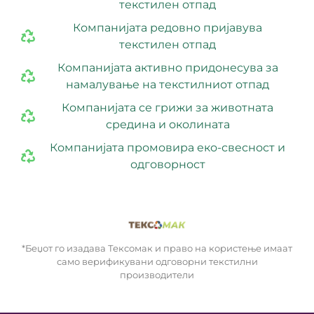
текстилен отпад
Компанијата редовно пријавува
текстилен отпад
Компанијата активно придонесува за
намалување на текстилниот отпад
Компанијата се грижи за животната
средина и околината
Компанијата промовира еко-свесност и
одговорност
*Беџот го изадава Тексомак и право на користење имаат
само верификувани одговорни текстилни
производители