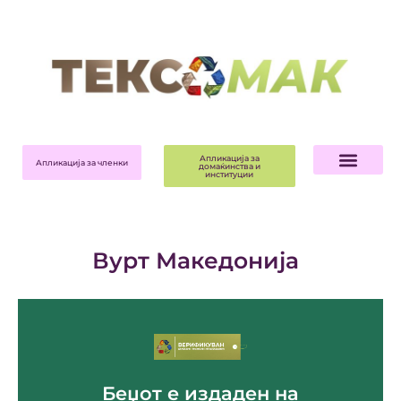
Апликација за
Апликација за членки
домаќинства и
институции
Вурт Македонија
За компанијата ->
Беџот е издаден на