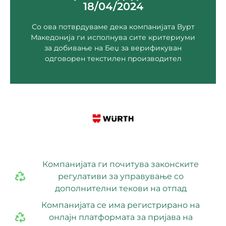
18/04/2024
branko.trajkov@wurth.com.mk
Борис Трајковски бр.37 Скопје
Со ова потврдуваме дека компанијата Вурт
Македонија ги исполнува сите критериуми
Скопје
за добивање на Беџ за верификуван
Вурт Македонија ДООЕЛ
одговорен текстилен производител
Компанијата ги почитува законските
регулативи за управување со
дополнителни текови на отпад
Компанијата се има регистрирано на
онлајн платформата за пријава на