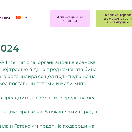
Апликација за
нтакт
Апликација за
домаќинства и
членки
институции
2024
AR International организираше есенска
, кој траеше 4 дена пред камената бина
к ја организира со цел подигнување на
 Беа поставени големи и мали Хипо
а креациите, а собраните средства беа
 рециклирање на 15 локации низ градот
Тила и Гатекс им поделија подароци на