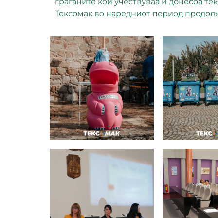
граѓаните кои учествуваа и донесоа тек
Тексомак во наредниот период продолж