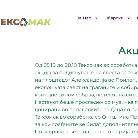
За Нас
Обврски
Акц
Од 05.10 до 08.10 Тексомак во соработ
акција за подигнување на свеста за те
на плоштадот Александрија во Прилеп, 
еколошката свест на граѓаните и соби
контејнери кои собраа, во текот на сит
Настанот беше проследен со музичка пр
донирани во паралелките за деца со п
Тексомак во соработка со Оптштина Пр
за кои граѓаните ќе бидат дополнителн
По завршувањето на настанот, пријатели