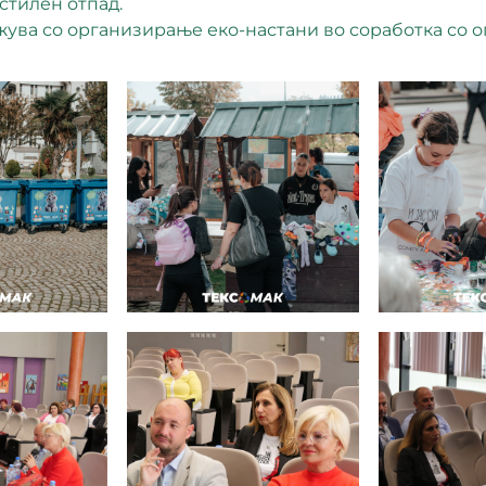
стилен отпад.
ува со организирање еко-настани во соработка со 