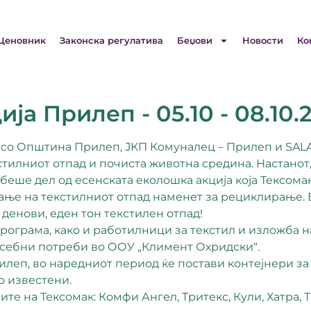
Ценовник
Законска регулатива
Беџови
Новости
Ко
ија Прилеп - 05.10 - 08.10.
ка со Општина Прилеп, ЈКП Комуналец – Прилеп и SAL
кстилниот отпад и почиста животна средина. Настанот
беше дел од есенската еколошка акција која Тексома
рање на текстилниот отпад наменет за рециклирање.
е денови, еден тон текстилен отпад!
ограма, како и работилници за текстил и изложба н
осебни потреби во ООУ „Климент Охридски“.
илеп, во наредниот период ќе постави контејнери за
о известени.
те на Тексомак: Комфи Ангел, Тритекс, Кули, Хатра, 