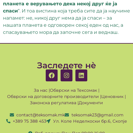
планета е верувањето дека некој друг ќе ја
спаси
“. И тоа вистина која треба сите да ја научиме
напамет: не, никој друг нема да ја спаси – за
нашата планета е одговорен секој еден од нас, а
спасаувањето мора да започне сега и веднаш.
Заследете нè
За нас |
Обврски на Тексомак |
Обврски на договорните производители |
Ценовник |
Законска регулатива |
Документи
contact@teksomak.mk
teksomak23@gmail.com
+389 75 388 453
Ул. Коле Неделкоски бр.6, Скопје