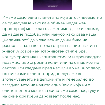
Имаме само една планета на која што живееме, но
се однесуваме како да е обичен недвижен
простор кој може да го замениме, да се иселиме,
да најдеме подобар или, накусо, како оваа наша
„недвижност“ да може вечно да ни биде на
располагање и вечно да го трпи нашиот начин на
живот. А современиот животен стил е брз,
конзумеристички, капиталистички и произведува
незамисливо огромни количини на отпад кои не
секогаш ги гледаме пред нас или во нашиот двор,
но ние самите лично, придонесуваме во
зголемувањето на депониите и, генерално, во
загадувањето на нашата една Земја која ни е
единственото место за живот. Не само нас, туку и
на оние кои треба да живеат после нас.