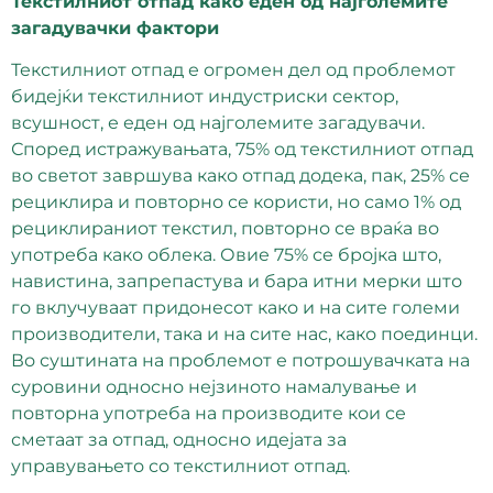
Текстилниот отпад како еден од најголемите
загадувачки фактори
Текстилниот отпад е огромен дел од проблемот
бидејќи текстилниот индустриски сектор,
всушност, е еден од најголемите загадувачи.
Според истражувањата, 75% од текстилниот отпад
во светот завршува како отпад додека, пак, 25% се
рециклира и повторно се користи, но само 1% од
рециклираниот текстил, повторно се враќа во
употреба како облека. Овие 75% се бројка што,
навистина, запрепастува и бара итни мерки што
го вклучуваат придонесот како и на сите големи
производители, така и на сите нас, како поединци.
Во суштината на проблемот е потрошувачката на
суровини односно нејзиното намалување и
повторна употреба на производите кои се
сметаат за отпад, односно идејата за
управувањето со текстилниот отпад.