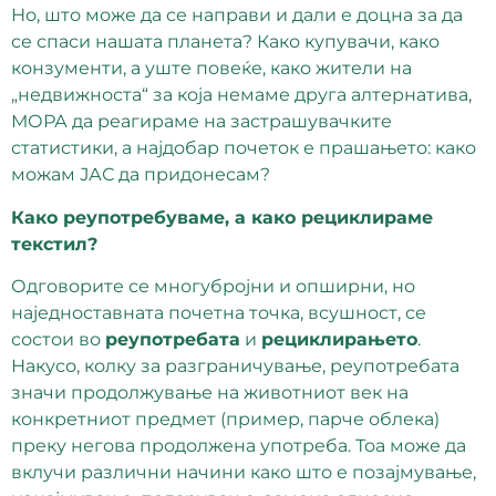
Но, што може да се направи и дали е доцна за да
се спаси нашата планета? Како купувачи, како
конзументи, а уште повеќе, како жители на
„недвижноста“ за која немаме друга алтернатива,
МОРА да реагираме на застрашувачките
статистики, а најдобар почеток е прашањето: како
можам ЈАС да придонесам?
Како реупотребуваме, а како рециклираме
текстил?
Одговорите се многубројни и опширни, но
наједноставната почетна точка, всушност, се
состои во
реупотребата
и
рециклирањето
.
Накусо, колку за разграничување, реупотребата
значи продолжување на животниот век на
конкретниот предмет (пример, парче облека)
преку негова продолжена употреба. Тоа може да
вклучи различни начини како што е позајмување,