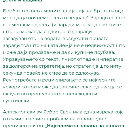
Борбата со негативните влијанија на брзата мода
мора да ја почнеме „сега и веднаш“. Заради сè што
споменавме досега (и заради многу од работите
што не можат да се добројат); заради
загадувањето на водата, воздухот и почвата;
заради тоа што нашата Земја не е недвижност што
може да ја продадеме и да си купиме поубава.
Управувањето со текстилниот отпад е императив
за долгорочна стратегија, но стратегија што ниту
секунда повеќе не смее да се одложува.
Реупотребата и рециклирањето се најлесните
чекори со кои може да започне секој од нас да се
вклучи во процесот што е неопходен и
суштински.
Алпскиот скијач Робер Свон има една изрека која
го сумира целиот проблем на извонредно
прецизен начин:
„
Најголемата закана за нашата