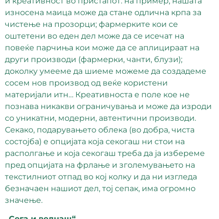
и креативност во пристапот: на пример, нашата
износена маица може да стане одлична крпа за
чистење на прозорци; фармерките кои се
оштетени во еден дел може да се исечат на
повеќе парчиња кои може да се аплицираат на
други производи (фармерки, чанти, блузи);
доколку умееме да шиеме можеме да создадеме
сосем нов производ од веќе користени
материјали итн… Креативноста е поле кое не
познава никакви ограничувања и може да изроди
со уникатни, модерни, автентични производи.
Секако, подарувањето облека (во добра, чиста
состојба) е опцијата која секогаш ни стои на
располгање и која секогаш треба да ја избереме
пред опцијата на фрлање и зголемувањето на
текстилниот отпад во кој колку и да ни изгледа
безначаен нашиот дел, тој сепак, има огромно
значење.
„Сега и веднаш“