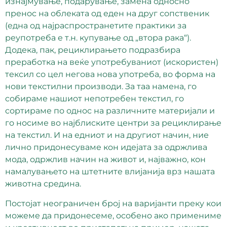
изнајмување, подарување, замена односно
пренос на облеката од еден на друг сопственик
(една од најраспространетите практики за
реупотреба е т.н. купување од „втора рака“).
Додека, пак, рециклирањето подразбира
преработка на веќе употребуваниот (искористен)
тексил со цел негова нова употреба, во форма на
нови текстилни производи. За таа намена, го
собираме нашиот непотребен текстил, го
сортираме по однос на различните материјали и
го носиме во најблиските центри за рециклирање
на текстил. И на едниот и на другиот начин, ние
лично придонесуваме кон идејата за одржлива
мода, одржлив начин на живот и, најважно, кон
намалувањето на штетните влијанија врз нашата
животна средина.
Постојат неограничен број на варијанти преку кои
можеме да придонесеме, особено ако примениме