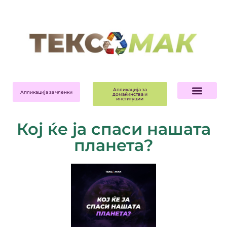
Апликација за
Апликација за членки
домаќинства и
институции
Кој ќе ја спаси нашата
планета?