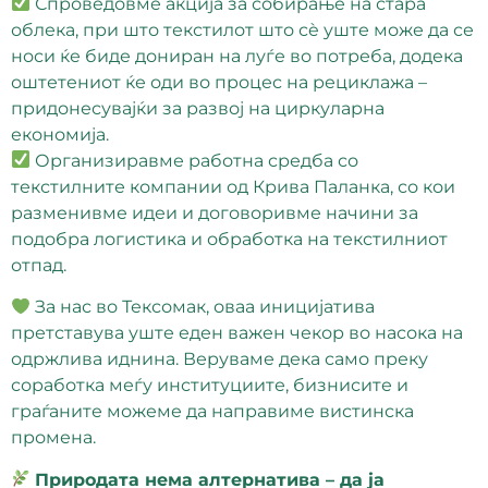
Спроведовме акција за собирање на стара
облека, при што текстилот што сè уште може да се
носи ќе биде дониран на луѓе во потреба, додека
оштетениот ќе оди во процес на рециклажа –
придонесувајќи за развој на циркуларна
економија.
Организиравме работна средба со
текстилните компании од Крива Паланка, со кои
разменивме идеи и договоривме начини за
подобра логистика и обработка на текстилниот
отпад.
За нас во Тексомак, оваа иницијатива
претставува уште еден важен чекор во насока на
одржлива иднина. Веруваме дека само преку
соработка меѓу институциите, бизнисите и
граѓаните можеме да направиме вистинска
промена.
Природата нема алтернатива – да ја