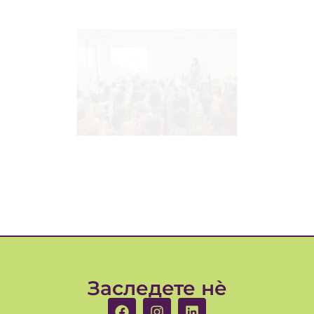
Заследете нè