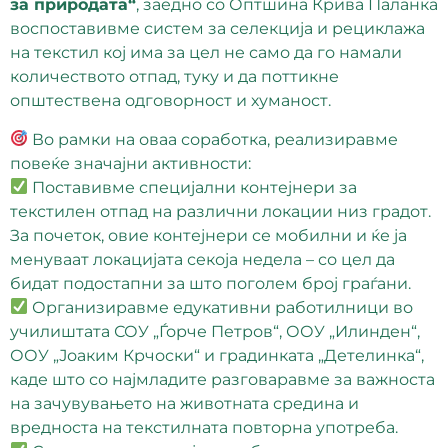
за природата“
, заедно со Оптшина Крива Паланка
воспоставивме систем за селекција и рециклажа
на текстил кој има за цел не само да го намали
количеството отпад, туку и да поттикне
општествена одговорност и хуманост.
Во рамки на оваа соработка, реализиравме
повеќе значајни активности:
Поставивме специјални контејнери за
текстилен отпад на различни локации низ градот.
За почеток, овие контејнери се мобилни и ќе ја
менуваат локацијата секоја недела – со цел да
бидат подостапни за што поголем број граѓани.
Организиравме едукативни работилници во
училиштата СОУ „Ѓорче Петров“, ООУ „Илинден“,
ООУ „Јоаким Крчоски“ и градинката „Детелинка“,
каде што со најмладите разговаравме за важноста
на зачувувањето на животната средина и
вредноста на текстилната повторна употреба.