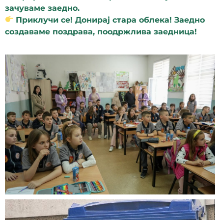
зачуваме заедно.
Приклучи се! Донирај стара облека! Заедно
создаваме поздрава, поодржлива заедница!