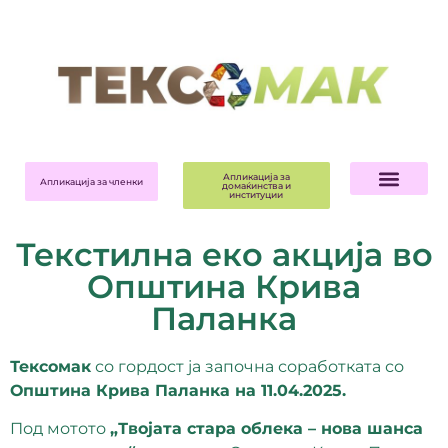
Апликација за
Апликација за членки
домаќинства и
институции
Текстилна еко акција во
Општина Крива
Паланка
Тексомак
со гордост ја започна соработката со
Општина Крива Паланка на 11.04.2025.
Под мотото
„Твојата стара облека – нова шанса